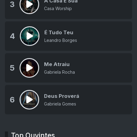
A Casa É Sua
3
Casa Worship
É Tudo Teu
4
Leandro Borges
Me Atraiu
5
Gabriela Rocha
Deus Proverá
6
Gabriela Gomes
Top Ouvintes